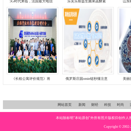
5G时代来临，法国最大电信
乐芙乐斯益生菌果蔬酵素
山东
《长租公寓评价规范》将
俄罗斯庄园omin链秒懂注意
美丽
网站首页
新闻
财经
科技
时尚
本站除标明"本站原创"外所有照片版权归创作
Copyright © 2002