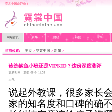
霓裳中国欢迎您！
网站首页
新闻
财经
科技
时尚
当前位置:
主页
>
霓裳中国
>
新闻
>
该选鲸鱼小班还是VIPKID？这份深度测评
收好了
更新时间：2021-08-04 18:53
人气：
说起外教课，很多家长会想
家的知名度和口碑的确