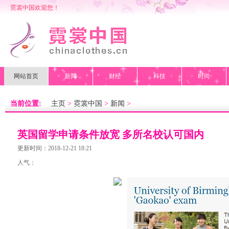
霓裳中国欢迎您！
网站首页
新闻
财经
科技
时尚
当前位置:
主页
>
霓裳中国
>
新闻
>
英国留学申请条件放宽 多所名校认可国内
高考成绩
更新时间：2018-12-21 18:21
人气：