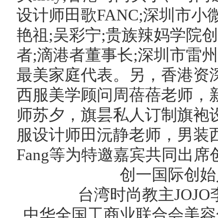
设计师田歌FANC;深圳市
艳祖;吴彩宁;贵族辣妈学院
者;滴港者董事长;深圳市雷
最美家庭代表。另，香港资
西服美学顾问周蓓蓓老师，新
师苏夕，旗昙私人订制旗袍
服设计师田沅静老师，男装西
Fang等为特邀嘉宾共同出席
创一国际创始
台湾时尚教主JOJ
中华全国工商业联合会美容