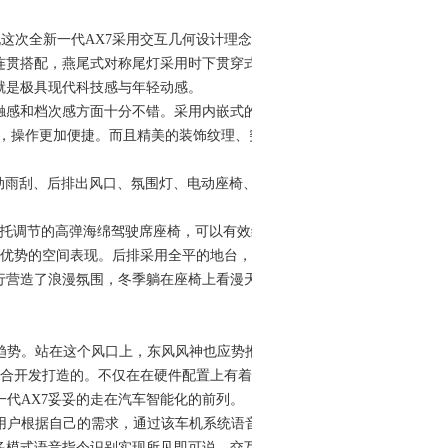
这次全新一代AX7采用交互几何设计理念的
连贯搭配，燕尾式对称尾灯采用时下贯穿式设
就是极具现代科技感与年轻动感。
感和档次感方面十分不错。采用内嵌式的
定义，操作更加便捷。而且精美的装饰纹理、突
动雨刮、后排出风口、氛围灯、电动座椅、座
托调节的高弹海绵驾驶席座椅，可以有效缓
具优势的空间表现。后排采用全平的地台，令
行营造了浪漫氛围，冬季躺在座椅上看漫天雪
趋势。站在这个风口上，东风风神也应势推
三方联合开发打造的。不仅在在硬件配置上有着得
代AX7妥妥的走在汽车智能化的前列。
用户根据自己的需求，通过该车机系统语音
多模式语音指令识别实现所见即可说，交互更