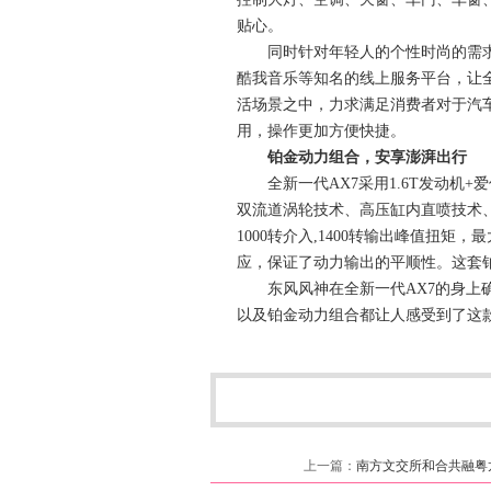
贴心。
同时针对年轻人的个性时尚的需求，
酷我音乐等知名的线上服务平台，让全
活场景之中，力求满足消费者对于汽车
用，操作更加方便快捷。
铂金动力组合，安享澎湃出行
全新一代AX7采用1.6T发动机+爱信6
双流道涡轮技术、高压缸内直喷技术、
1000转介入,1400转输出峰值扭矩
应，保证了动力输出的平顺性。这套铂
东风风神在全新一代AX7的身上确实
以及铂金动力组合都让人感受到了这款
上一篇：
南方文交所和合共融粤