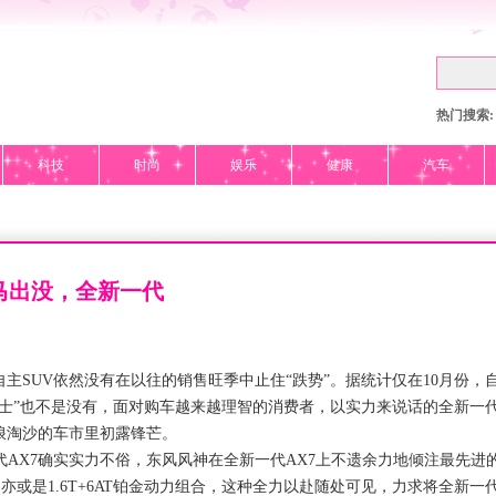
热门搜索:
科技
时尚
娱乐
健康
汽车
马出没，全新一代
UV依然没有在以往的销售旺季中止住“跌势”。据统计仅在10月份，自
士”也不是没有，面对购车越来越理智的消费者，以实力来说话的全新一代
浪淘沙的车市里初露锋芒。
AX7确实实力不俗，东风风神在全新一代AX7上不遗余力地倾注最先进
机系统、亦或是1.6T+6AT铂金动力组合，这种全力以赴随处可见，力求将全