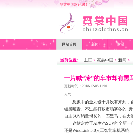
霓裳中国欢迎您！
网站首页
新闻
财经
当前位置:
主页
>
霓裳中国
>
新闻
>
一片喊“冷”的车市却有黑
A
更新时间：2018-12-05 11:01
人气：
想象中的金九银十并没有来到，自主S
顿感咂舌。不过能打败市场寒冬的“勇
自主SUV销量增长的一匹黑马，在大
这款定位于AI生态SUV的全新一代
还是WindLink 3.0人工智能车