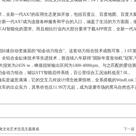
全新一代AX7的应用生态更加开放，包括百度云、百度地图、百度大脑
新一代AX7成为连接各种服务和平台的入口，涵盖了生活的方方面面，使
AI智能化的需求。而且相比行业内大部分要求下载APP而言，全新一代A
速自动变速器的“铂金动力组合”。这套动力组合技术成熟可靠，1.6T发动机由P
全铝合金缸体技术等先进技术，曾连续八年获得“国际年度发动机”冠军,可
，最大扭矩为245N·m，峰值扭矩输出区间为1400-4000rpm。与之匹配
金动力组合，辅以STT智能启停系统，百公里综合工况油耗低至7.0L。
是诚意满满，它的交互几何设计理念效果惊艳，全系搭载的WindLink 
车的出众实力，其售价也仅11.99万元起，成为逆袭市场的黑马自然也
龙文化艺术交流主题展成
下一篇