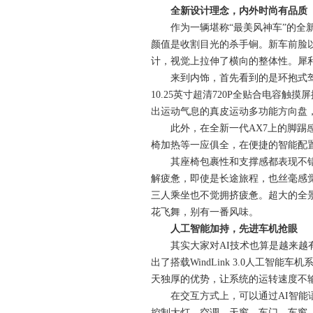
全新设计理念，内外时尚有品质
作为一辆堪称“最美风神车”的全新一
颜值是收割目光的杀手锏。新车前脸
计，视觉上拉伸了横向的整体性。犀
来到内饰，首先看到的是环抱式驾驶
10.25英寸超清720P全贴合电
出运动气息的真皮运动多功能方向盘
此外，在全新一代AX7上的脚踢感
椅加热等一应俱全，在便捷的智能配置
其座椅包裹性和支撑感都表现不错，
解疲惫，即使是长途旅程，也丝毫感觉
三人乘坐也不觉拥挤疲惫。超大的全
花飞舞，别有一番风味。
人工智能加持，先进车机抢眼
其实大家对AI技术也算是越来越有
出了搭载WindLink 3.0人工
天独厚的优势，让系统的运转速度不输
在交互方式上，可以通过AI智能语
控制大灯、空调、天窗、车门、车窗