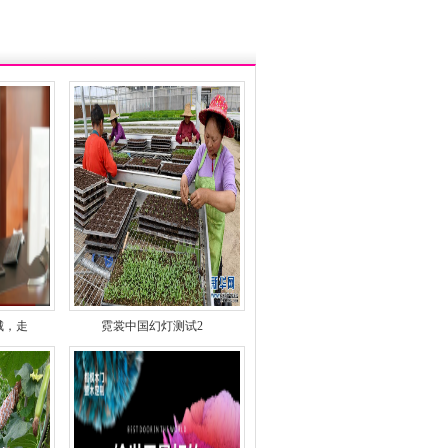
城，走
霓裳中国幻灯测试2