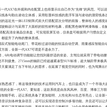
代AX7在外观和内在配置上也得显示出自己作为“先锋”的风范。可以说
以线条勾勒出凌动立体感，采用彰显科技感的悬浮车顶与凌动的溜背线条
利的远近光一体LED矩阵式前大灯搭配层次分明的前脸，整体给人的感觉
舱设计与采用了大面积的软性材料包裹，搭配黑色钢琴烤漆饰板，在触
容触摸屏搭配高清全液晶仪表盘，可实现双屏互动，仪表盘可根据用户习惯自
，都提升了内饰的整体质感。
应式智能电动尾门、带花粉过滤功能的恒温自动空调、雨量感应智能自
方面，全新一代AX7可谓是不遗余力了。
6向电动调节功能能让您找到最舒适的坐姿。主驾位就采用了带电动腰
不到疲惫。2715mm的轴距已经超越紧凑型SUV标准，超大轴距带来极
景天窗满足了当下年轻人的需求，在延展了视觉空间的同时，也为驾乘出
熟悉感了，将这项便利的技术运用到汽车上，也日益成为了一个市场大
智能车机系统的全新一代AX7。要知道，这款系统是由东风风神、百度、博泰
智能手机，还让系统具备了更加聪明、人性化和AI生态等亮点，让全新一
音识别各种复杂语言，还可以实现语音控制20多项功能。并且还可以让
、尾箱门等车辆的功能。系统支持自定义唤醒词，24个全局免唤醒指令，