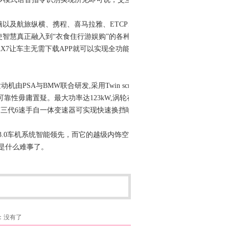
以及航旅纵横、携程、喜马拉雅、ETCP、
智慧真正融入到“衣食住行游娱购”的各种生
X7让车主无需下载APP就可以实现全功能应
SA与BMW联合研发,采用Twin scroll
靠性毋庸置疑。最大功率达123kW,涡轮在
的爱信第三代6速手自一体变速器可实现快速换挡响
3.0车机系统智能领先，而它的越级内饰空间
不是什么难事了。
：没有了