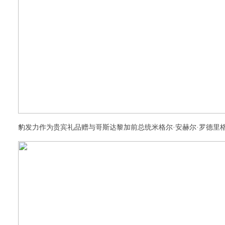
豹发力作为贵宾礼品赠与哥斯达黎加前总统米格尔·安赫尔·罗德里