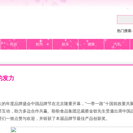
热门搜索:
科技
时尚
娱乐
健康
汽车
豹发力
大的年度品牌盛会中国品牌节在北京隆重开幕，“一带一路”十国前政要共
济互动，助力多边合作共赢。盼盼食品集团总裁蔡金钗先生受邀出席中国
要们一致点赞与欢迎，并斩获了本届品牌节最佳产品创新奖。