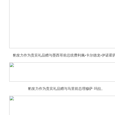
豹发力作为贵宾礼品赠与墨西哥前总统费利佩•卡尔德龙•伊诺霍
豹发力作为贵宾礼品赠与马里前总理穆萨·玛拉。