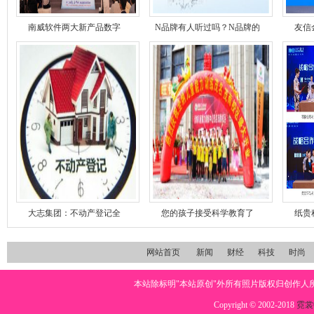
南威软件两大新产品数字
N品牌有人听过吗？N品牌的
友信
大志集团：不动产登记全
您的孩子接受科学教育了
纸贵
网站首页
新闻
财经
科技
时尚
本站除标明"本站原创"外所有照片版权归创作
Copyright © 2002-2018
霓裳