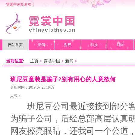
霓裳中国欢迎您！
网站首页
新闻
财经
科技
时尚
当前位置:
主页
>
霓裳中国
>
新闻
>
班尼豆童装是骗子?别有用心的人意欲何
为，公司已严正警告声明
更新时间：2019-07-25 10:59
人气：
班尼豆公司最近接接到部分客
为骗子公司，后经总部高层认真
网友擦亮眼睛，还我司一个公道