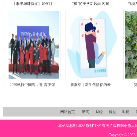
【李维华讲特许】如何计
“极”简美学新风尚 闪耀
视觉
2020帆行中国海，青-深友谊
新洞察｜新生代情侣的爱
网站首页
新闻
财经
科技
时尚
本站除标明"本站原创"外所有照片版权归创作
Copyright © 2002