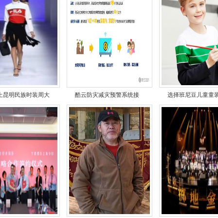
云上昆明民族时装周大
酷云防灾减灾预警系统接
选择班尼豆儿童童