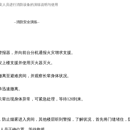
安人员进行消防设备的演练说明与使用
--
消防安全演练
--
。
警报器，并向前台分机通报火灾增求支援。
安上楼支援并使用灭火器灭火。
撤离至避难房间，并观察长辈身体状况。
单迅速撤离。
辈出现身体异常，可紧急处理，等待120到来。
，防止烟雾进入房间，其他楼层听到警报，了解状况，首先将门缝堵住，
援人员正确位置，等待救援。