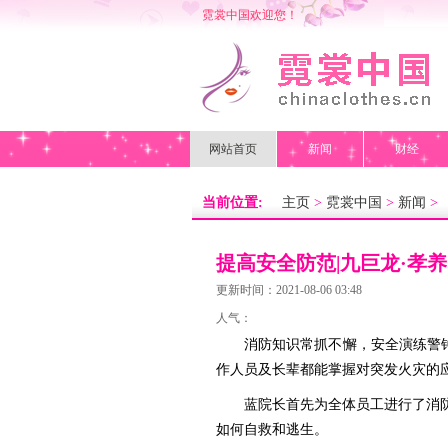
霓裳中国欢迎您！
网站首页
新闻
财经
当前位置:
主页
>
霓裳中国
>
新闻
>
提高安全防范|九巨龙·孝
未然
更新时间：2021-08-06 03:48
人气：
消防知识常抓不懈，安全演练警钟长
作人员及长辈都能掌握对突发火灾的
蓝院长首先为全体员工进行了消防安
如何自救和逃生。