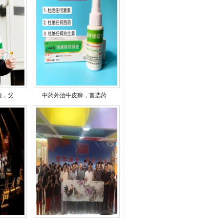
装，父
中药外治牛皮癣，首选药