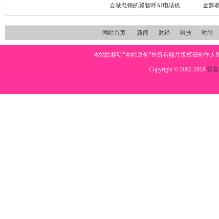
会做电销的翼智呼AI电话机
金辉教
网站首页
新闻
财经
科技
时尚
本站除标明"本站原创"外所有照片版权归创作
Copyright © 2002-2018
霓裳