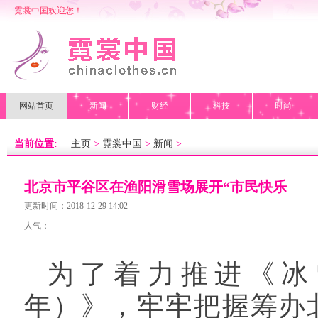
霓裳中国欢迎您！
网站首页
新闻
财经
科技
时尚
当前位置:
主页
>
霓裳中国
>
新闻
>
北京市平谷区在渔阳滑雪场展开“市民快乐
冰雪季”活动
更新时间：2018-12-29 14:02
人气：
为了着力推进《冰雪运
年）》，牢牢把握筹办北