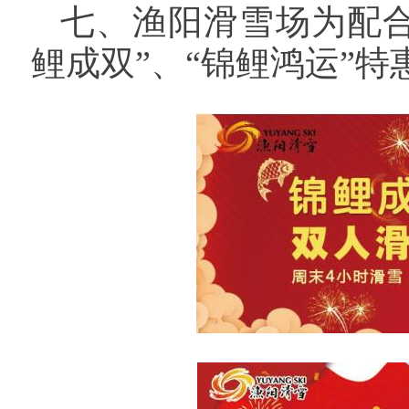
七、渔阳滑雪场为配
鲤成双”、“锦鲤鸿运”特