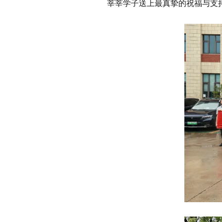
莘莘学子送上最真挚的祝福与支