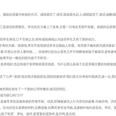
励后进最为有效的方式。成绩退后了,谈话,鼓励迎头赶上;成绩提高了,谈话,提醒戒骄
是谈话的密集区。学生的压力像上了发条,日复一日地在无形中加紧。表扬的总是那些
学生谈话,口干舌燥之后,很有成就感地认为这些学生又有了新的动力。
的天赋。渐渐地,李百芹发现谈话并非总能如人所愿。有些孩子确实因为谈话振奋了
躲着,不想让任何人看到他……但老师们的办公室里几乎不间断地有孩子被谈话,更有家
效果不好一般也归因为孩子不听话。
发挥很好,也总有孩子发挥较差甚至很差。为什么那么多孩子总是背着沉重的包袱迎战
心声:“老师,现在我才敢跟您说,我恐惧被谈话!我们班主任考前叫我谈话,谈一次,
她并因此创生了一个新的心理学概念:谈话恐惧症。
成为锁心的门闩?
最常用也是最有效的常规手段。但是,听懂被谈话人行为背后的故事,与他共鸣、共情,
在当好语文老师的同时,自费进修,自费买来专业书籍,见缝插针地向皮亚杰、华生、
除了吃穿、求知、谈话,更需要的是陪伴,是共鸣,是共情。