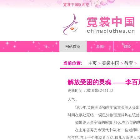
霓裳中国欢迎您！
网站首页
新闻
财经
当前位置:
主页
>
霓裳中国
>
教育
>
解放受困的灵魂 ——李百
的探索
更新时间：2018-06-24 11:52
人气：
1970年,英国理论物理学家霍金等人提出
时间在该处完结,一切已知物理定律均在该处
如果说人是宇宙的缩影,那么,在心灵的世界
在山东省寿光市现代中学,有一位老师叫舒
的年轮,与上千个求助者互动,和几万听讲人