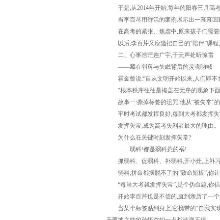
于是,从2014年开始,每年的阳春三月高
当李百琴用鲜活的案例展示出一幕幕因家长
在高考的紧张、焦虑中,原来孩子们需要的
以后,李百芹又应邀把自己的“陪伴”课程开
二、心事浩茫连广宇,于无声处听惊雷
——藏在弱科与失眠背后的灵魂呐喊
霍金曾说:“自从文明开始以来,人们即不
“根本秩序往往是掩盖在无序的现象下面的
故事一:撕掉标签的诅咒,他从“被失常”
平时考试都发挥良好,每到大考都发挥失
发挥失常,成为高考失利者最大的理由。
为什么在关键时刻发挥失常?
——弱科!都是弱科惹的祸!
抓弱科、促弱科、补弱科,开小灶,上补习
弱科,拼命都摆脱不了的“致命短板”,你让
“每当大考就发挥失常”,是个伪命题,你信
开始李百芹也是不信的,直到亲历了一个弱科
当某个标签贴到身上,它携带的“自我实现