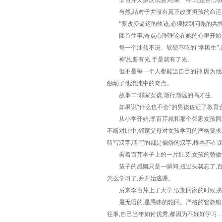
李百芹又多次试验,结果一样:凡是自己教
当然,结对子并没有真正改变男孩的命运。
“要改变命运的轨迹,必须找到问题的共性,
回首往事,奇点心理理论在她的心里开始
每一个油盐不进、软硬不吃的“学困生”,
神说,要有光,于是就有了光。
但不是每一个人都能当自己的神,因为他隐于
触动了他混沌中的奇点。
故事二:邻家女孩,渐行渐远的高才生
如果说“什么也不会”的男孩佐证了教育合
从小学开始,李百芹就和那个邻家女孩同班
不断对比中,邻家父母对女孩学习的严格要求
听写汉字,听写的都是偏僻的汉字,根本不在
看着百芹本子上的一片红叉,女孩的骄傲溢
孩子的感慨只是一瞬间,扭过头就忘了,百
怎么学习了,并开始逃课。
后来李百芹上了大学,假期回家的时候,务
最无语的,是愚昧的轮回。严格的管教锁住
往事,自己当年如何优秀,都因为不好好学习