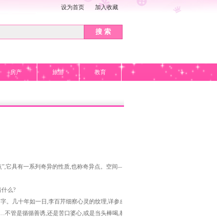
设为首页
加入收藏
搜 索
房产
旅游
教育
”,它具有一系列奇异的性质,也称奇异点。空间——
什么?
字。几十年如一日,李百芹细察心灵的纹理,详参成长
…不管是循循善诱,还是苦口婆心,或是当头棒喝,教育