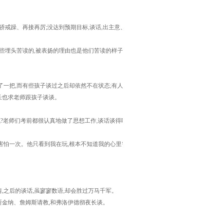
戒躁、再接再厉;没达到预期目标,谈话,出主意、想
埋头苦读的,被表扬的理由也是他们苦读的样子,至
一把,而有些孩子谈过之后却依然不在状态;有人迷
长也求老师跟孩子谈谈。
?老师们考前都很认真地做了思想工作,谈话谈得嗓
我害怕一次。他只看到我在玩,根本不知道我的心里需
之后的谈话,虽寥寥数语,却会胜过万马千军。
斯金纳、詹姆斯请教,和弗洛伊德彻夜长谈。