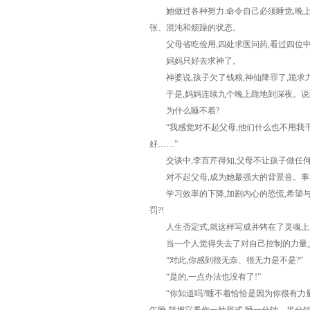
她做过各种努力:命令自己必须睡觉,晚上少
张、混沌和烦躁的状态。
父母省吃俭用,四处求医问药,看过四位中医,
妈妈只好去求神了。
神婆说,孩子欠了钱粮,神仙降罪了,跪求九
于是,妈妈连续九个晚上跪地到深夜。说到
为什么睡不着?
“我感觉对不起父母,他们什么也不用我干,
好……”
交谈中,李百芹得知,父母不让孩子做任何学
对不起父母,成为她最强大的背景音。事实也
学习效率的下降,加剧内心的恐慌,希望与失
罚?!
人生否定式,就这样写成并铐在了灵魂上,
当一个人觉得失去了对自己控制的力量,她
“对此,你感到很无奈、很无力是不是?”
“是的,一点办法也没有了!”
“你知道吗?睡不着恰恰是因为你很有力量