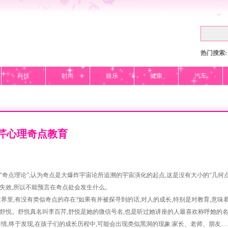
热门搜索:
科技
时尚
娱乐
健康
汽车
芹心理奇点教育
“奇点理论”,认为奇点是大爆炸宇宙论所追溯的宇宙演化的起点,这是没有大小的“几何点
失效,所以不能预言在奇点处会发生什么。
里,有没有类似奇点的存在?如果有并被探寻到的话,对人的成长,特别是对教育,意味着
悦。舒悦真名叫李百芹,舒悦是她的微信号名,也是听过她讲座的人最喜欢称呼她的名
共情,终于发现,在孩子们的成长历程中,可能会出现类似黑洞的现象:家长、老师、朋友…