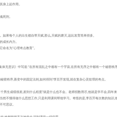
在其身上起作用。
魂死刑。
如果每个人的出生都自带天赋,那么,天赋的磨灭,远比发育简单得多。
的成长内力。
命名为“心理奇点教育”。
无意识》中写道:“在所有混乱之中都有一个宇宙,在所有无序之中都有一个秘密秩序
密秩序,善变中的固定法则,如何得到?李百芹发现,就在复杂心灵纹理的奇点。
个男生成绩很差,差到什么程度?就是什么也不会。老师招数用尽,他就是学不会,四年来
然不懂得做什么思想工作,只是利用课间帮他学习。奇怪的是,李百芹每次教的知识,
到不可思议。