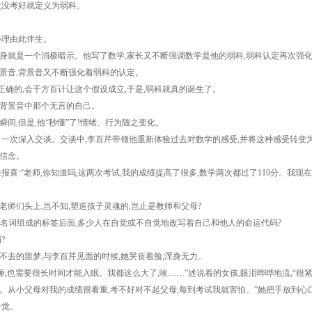
没考好就定义为弱科。
心理由此伴生。
就是一个消极暗示。他写了数学,家长又不断强调数学是他的弱科,弱科认定再次强
音,背景音又不断强化着弱科的认定。
的,会千方百计让这个假设成立,于是,弱科就真的诞生了。
背景音中那个无言的自己。
,但是,他“秒懂”了!情绪、行为随之变化。
一次深入交谈。交谈中,李百芹带领他重新体验过去对数学的感受,并将这种感受转变为
的信念。
:“老师,你知道吗,这两次考试,我的成绩提高了很多,数学两次都过了110分。我现在
们头上,岂不知,塑造孩子灵魂的,岂止是教师和父母?
名词组成的标签后面,多少人在自觉或不自觉地改写着自己和他人的命运代码?
?
去的噩梦,与李百芹见面的时候,她哭丧着脸,浑身无力。
,也需要很长时间才能入眠。我都这么大了,唉……”述说着的女孩,眼泪哗哗地流,“很紧
。从小父母对我的成绩很看重,考不好对不起父母,每到考试我就害怕。”她把手放到心
一觉。