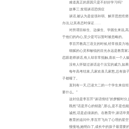
难道真正的原因只是不好好学习吗?
故事三:发现谈话恐惧症
谈话,被认为是促强补弱、解开思想疙瘩、激
办法,让其表态时保证……
对所谓目标生、边缘生、学困生来说,高三
于他们的内心,至少是可以暂时被忽略的。
李百芹教高三语文的时候,经常很卖力地找
细腻的心灵和敏锐的目光永远是教育家才有
恋跟老师谈话,有人却非常抵触,喜欢一个人
没有人怀疑过谈话这个法宝的威力,如果
每年高考结束,几家欢喜几家愁,总有孩子
子都哑了。
直到有一天,已读大二的一个学生来信坦言了
要什么。”
这封信是李百芹“谈话情结”的梦醒时分,
既然“话是开心的钥匙”,那么,是不是也能
诚然,话是必须谈的。在教育中,谈话毕竟是
教育的追问中,李百芹飞向了心理的星空。
慢慢地,她明白了,成长中的孩子最需要的,