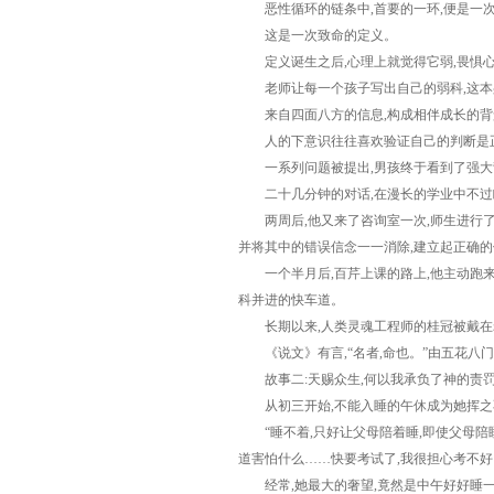
恶性循环的链条中,首要的一环,便是一次
这是一次致命的定义。
定义诞生之后,心理上就觉得它弱,畏惧
老师让每一个孩子写出自己的弱科,这本身
来自四面八方的信息,构成相伴成长的背景
人的下意识往往喜欢验证自己的判断是正确
一系列问题被提出,男孩终于看到了强大
二十几分钟的对话,在漫长的学业中不过瞬间
两周后,他又来了咨询室一次,师生进行了
并将其中的错误信念一一消除,建立起正确
一个半月后,百芹上课的路上,他主动跑来报喜
科并进的快车道。
长期以来,人类灵魂工程师的桂冠被戴在老师
《说文》有言,“名者,命也。”由五花八门
故事二:天赐众生,何以我承负了神的责罚
从初三开始,不能入睡的午休成为她挥之不
“睡不着,只好让父母陪着睡,即使父母陪睡
道害怕什么……快要考试了,我很担心考不好
经常,她最大的奢望,竟然是中午好好睡