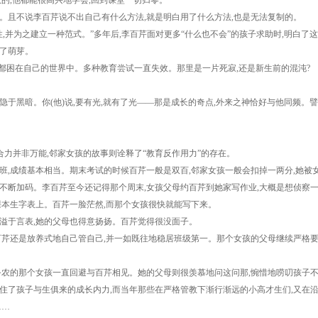
的,他都能很高兴地学会,回到课堂一切归零。
且不说李百芹说不出自己有什么方法,就是明白用了什么方法,也是无法复制的。
并为之建立一种范式。”多年后,李百芹面对更多“什么也不会”的孩子求助时,明白了
了萌芽。
都困在自己的世界中。多种教育尝试一直失效。那里是一片死寂,还是新生前的混沌?
黑暗。你(他)说,要有光,就有了光——那是成长的奇点,外来之神恰好与他同频。譬
力并非万能,邻家女孩的故事则诠释了“教育反作用力”的存在。
,成绩基本相当。期末考试的时候百芹一般是双百,邻家女孩一般会扣掉一两分,她被女
不断加码。李百芹至今还记得那个周末,女孩父母约百芹到她家写作业,大概是想侦察
课本生字表上。百芹一脸茫然,而那个女孩很快就能写下来。
于言表,她的父母也得意扬扬。百芹觉得很没面子。
芹还是放养式地自己管自己,并一如既往地稳居班级第一。那个女孩的父母继续严格要
农的那个女孩一直回避与百芹相见。她的父母则很羡慕地问这问那,惋惜地唠叨孩子不好
了孩子与生俱来的成长内力,而当年那些在严格管教下渐行渐远的小高才生们,又在沿
……