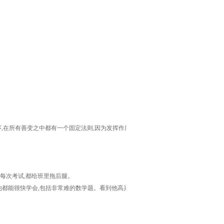
,在所有善变之中都有一个固定法则,因为发挥作用
每次考试,都给班里拖后腿。
他都能很快学会,包括非常难的数学题。看到他高兴地