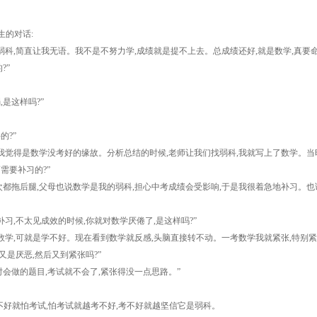
的对话:
科,简直让我无语。我不是不努力学,成绩就是提不上去。总成绩还好,就是数学,真要命
?”
是这样吗?”
?”
觉得是数学没考好的缘故。分析总结的时候,老师让我们找弱科,我就写上了数学。当
要补习的?”
拖后腿,父母也说数学是我的弱科,担心中考成绩会受影响,于是我很着急地补习。也
习,不太见成效的时候,你就对数学厌倦了,是这样吗?”
学,可就是学不好。现在看到数学就反感,头脑直接转不动。一考数学我就紧张,特别紧
是厌恶,然后又到紧张吗?”
做的题目,考试就不会了,紧张得没一点思路。”
好就怕考试,怕考试就越考不好,考不好就越坚信它是弱科。