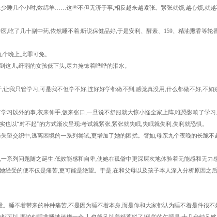
睡几个小时,数绵羊……这些不但无济于事,相反越来越紧张。紧张就烦,越心烦,就越
吃了几十副中药,依然睡不着;听说保健品好,于是安利、酵素、159、精油熏香等轮番
个晚上,此罪可免。
这儿,纤弱的女孩低下头,尽力掩饰着哗哗的泪水。
让我只管学习,可是我不但学不好,连好好学都做不到,感觉真没用,什么都做不好,不如别
习以外的事,衣来伸手,饭来张口,一旦说不舒服就大惊小怪全家上阵,唯恐影响了学习
以“对不起”的方式渐次呈现:考试就紧张,紧张就失眠,失眠就失利,失利就恐惧。
望交织中,逃离困境的一系列尝试,更增加了她的困扰。譬如,母亲九个夜晚的长跪不起
一系列问题随之诞生:低效能感和自卑,使她在孤僻中更深层次地体验着无能感和无力
经受的便不仅是痛苦,更可能是绝望。于是,在和父母以及孩子本人深入分析原因之后,
。睡不着带来的种种痛苦,不是因为睡不着本身,而是你和大家都认为睡不着是件很不