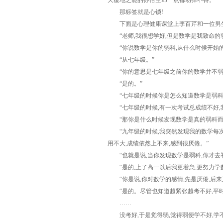
天覆地之能的孙悟空却一点都动弹不得。
那标签就是心锁!
下面是心理健康课堂上李百芹和一位男生
“老师,我很想学好,但是数学是我致命的弱
“你说数学是你的弱科,从什么时候开始的
“从七年级。”
“你的意思是七年级之前你的数学并不弱,
“是的。”
“七年级的时候你是怎么知道数学是弱科的
“七年级的时候,有一次考试总成绩不好,我
“那你是什么时候发现数学是真的弱科而需
“九年级的时候,我突然发现我的数学每次都
用不大,成绩依然上不来,感到很厌倦。”
“也就是说,当你发现数学是弱科,你才去补
“是的,上了高一以后我更着急,更努力学数
“你是说,你对数学的感情,先是厌倦,后来又
“是的。尽管也知道越紧张越考不好,平时会
……
没考好,于是觉得弱,觉得弱便学不好,学不