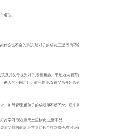
这个道理。
如什么也不会的男孩,结对子的成功,正是因为巧合中
孩及其父母视为对手,发誓超越。于是,在与百芹的
一下两人的不同之处。做完作业,女孩父亲开始给她们
求、加码管理,但孩子的成绩却不断下滑。后来就不
好学习,现在整天土里刨食,生活不易。
袭着父母的做法,经常责罚甚至打骂孩子,有时还痛说