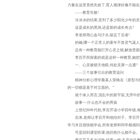
力量在这里竟然失效了,育人规律好像不能
——教育失败!
冷冰冰的结果,宣判了多少阳光少年的灵
这是成长的黑洞,还是新的成长奇点?
李老师用心血与汗水,敲定了后者!
的确,哪一个正常人的童年不曾灵气逼人。
总有一种教育能打开心灵之锁,解放受困
李百芹所探索的就是这样一种教育,她把它
一、心灵被锁天地暗,何处灵犀一点通?
——三个故事引出的教育追问
精神分析心理学奠基人荣格在《原型与集体
的一切都是基于对立面的。”
就个体人而言,混乱中的新宇宙,无序中的秘
故事一:什么也不会的男孩
上世纪80年代初,李百芹读小学四年级,有
后来,老师让李百芹和他结对子。李百芹当
学习并且很快能学会,所有老师和同学都感
可是回到课堂听课,他仍然什么都不会。