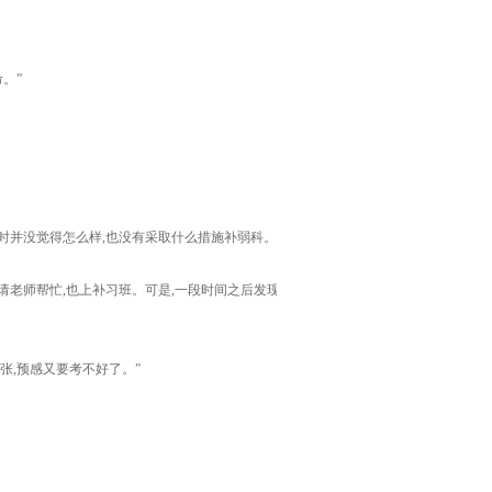
。”
时并没觉得怎么样,也没有采取什么措施补弱科。”
请老师帮忙,也上补习班。可是,一段时间之后发现作
张,预感又要考不好了。”