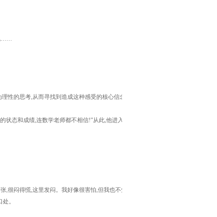
化……
理性的思考,从而寻找到造成这种感受的核心信念,
的状态和成绩,连数学老师都不相信!”从此,他进入各
张,很闷得慌,这里发闷。我好像很害怕,但我也不知
口处。