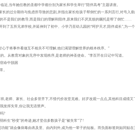
考临近,当年她任教的圣都中学都分别为家长和学生举行“陪伴高考”主题讲座。
的过分期待与焦虑所导致的悲剧,并指出家长给孩子帮倒忙的一系列言行,对号入座的
不是我们的教导,而是我们的理解和陪伴,原来我们不厌其烦的嘱托是帮了倒忙……
到了五所兄弟学校,并延伸到了初中、小学乃至幼儿园的“呵护天才,陪伴成长”,为一
甘心于将事件看做互不相关不可理解,他们渴望理解世界的根本秩序。”
。从教育对象的无序中发现秩序,是老师的神圣使命。”李百芹在日记中写道。
的宿命中脱困
常。
班,老师、家长、社会多管齐下,不惜代价攻坚克难。好歹改观一点点,其他科目成绩又
我发挥失常,你让我无语禁声。
吗?
生“秒变”的奇迹,她才坚信多数孩子是“被失常”了!
功能”就会像病毒由表及里、由内到外,成为他一辈子的短板。而负面标签则如同贴在五