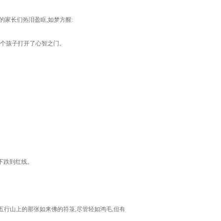
家长们热泪盈眶,如梦方醒:
个个孩子打开了心智之门。
下跌到红线。
行山上的那张如来佛的符箓,尽管轻如鸿毛,但有翻