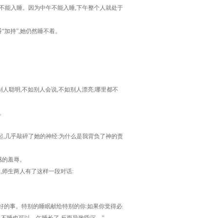
不能入睡。因为中午不能入睡,下午整个人就处于紧
“加持”,她仍然睡不着。
人聪明,不如别人会说,不如别人漂亮,哪里都不
。
,几乎敲碎了她的神经:为什么是我背负了神的责
感的羞辱。
师生两人有了这样一段对话:
好的事。特别的睡眠献给特别的你:如果你觉得必须