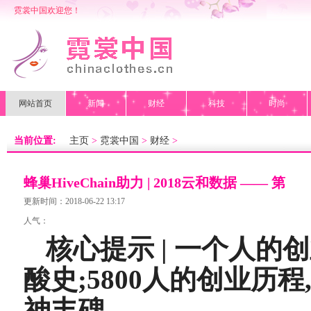
霓裳中国欢迎您！
网站首页
新闻
财经
科技
时尚
当前位置:
主页
>
霓裳中国
>
财经
>
蜂巢HiveChain助力 | 2018云和数据 —— 第
六届中国
更新时间：2018-06-22 13:17
人气：
核心提示 | 一个人的
酸史;5800人的创业历
神丰碑。